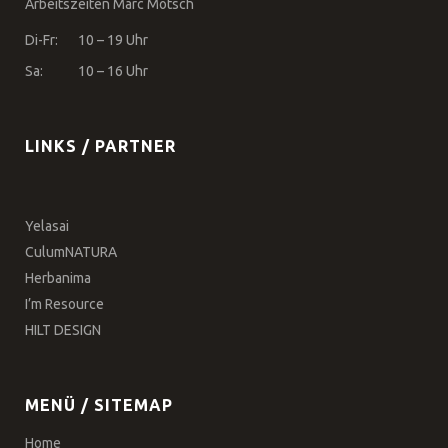
Arbeitszeiten Marc Motsch
Di-Fr:
10 – 19 Uhr
Sa:
10 – 16 Uhr
LINKS / PARTNER
Yelasai
CulumNATURA
Herbanima
I’m Resource
HILT DESIGN
MENÜ / SITEMAP
Home